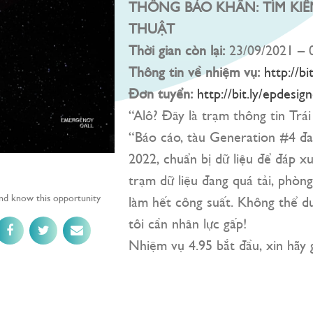
THÔNG BÁO KHẨN: TÌM KIẾ
THUẬT
Thời gian còn lại:
23/09/2021 – 
Thông tin về nhiệm vụ:
http://bi
Đơn tuyển:
http://bit.ly/epdesig
“Alô? Đây là trạm thông tin Trái
“Báo cáo, tàu Generation #4 đ
2022, chuẩn bị dữ liệu để đáp x
trạm dữ liệu đang quá tải, phòng
end know this opportunity
làm hết công suất. Không thể du
tôi cần nhân lực gấp!
Nhiệm vụ 4.95 bắt đầu, xin hãy 