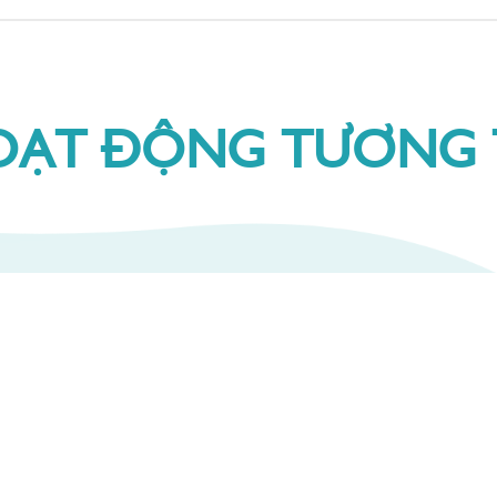
OẠT ĐỘNG TƯƠNG 
u thêm
Chương trình
New